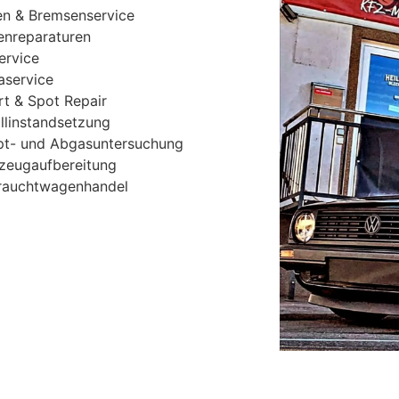
en & Bremsenservice
enreparaturen
ervice
aservice
t & Spot Repair
llinstandsetzung
t- und Abgasuntersuchung
zeugaufbereitung
rauchtwagenhandel