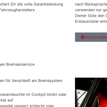
ichert Dir die volle Garantieleistung
nach Rücksprache 
Fahrzeugherstellers
verwenden nur gep
Deiner Güte den O
Erstausrüster ent
Jetzt Kontakt
gen Bremsenservice
en für Verschleiß am Bremssystem
swarnleuchte im Cockpit blinkt oder
htet auf
spedal reagiert schlecht oder