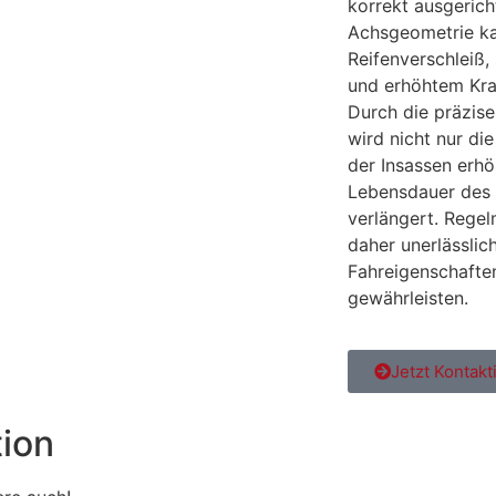
korrekt ausgericht
Achsgeometrie k
Reifenverschleiß, 
und erhöhtem Kraf
Durch die präzise
wird nicht nur di
der Insassen erhö
Lebensdauer des
verlängert. Regel
daher unerlässlic
Fahreigenschaften
gewährleisten.
Jetzt Kontakt
tion