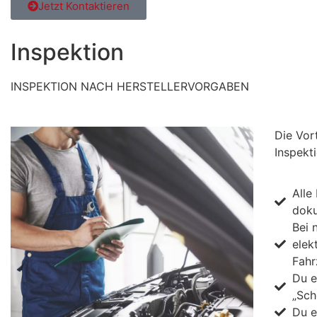
Jetzt Kontaktieren
Inspektion
INSPEKTION NACH HERSTELLERVORGABEN
Die Vor
Inspekt
Alle
doku
Bei 
elek
Fahr
Du e
„Sch
Du e