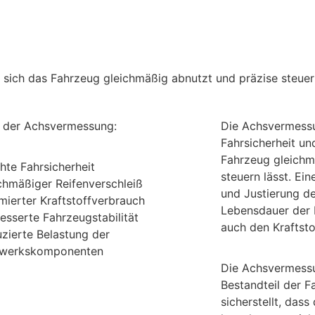
s sich das Fahrzeug gleichmäßig abnutzt und präzise steuer
e der Achsvermessung:
Die Achsvermessu
Fahrsicherheit un
Fahrzeug gleichm
hte Fahrsicherheit
steuern lässt. Ei
chmäßiger Reifenverschleiß
und Justierung de
mierter Kraftstoffverbrauch
Lebensdauer der 
esserte Fahrzeugstabilität
auch den Kraftsto
zierte Belastung der
rwerkskomponenten
Die Achsvermessun
Bestandteil der 
sicherstellt, das