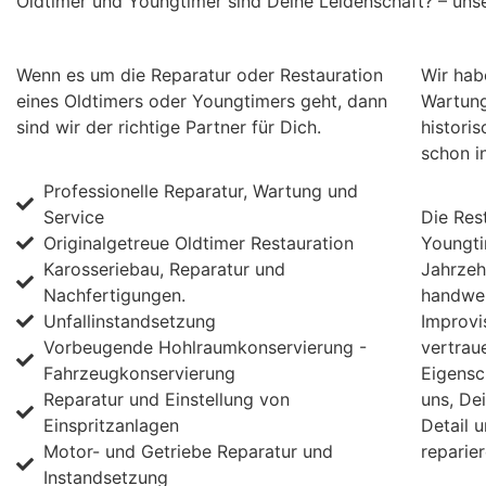
Oldtimer und Youngtimer sind Deine Leidenschaft? – uns
Wenn es um die Reparatur oder Restauration
Wir hab
eines Oldtimers oder Youngtimers geht, dann
Wartung
sind wir der richtige Partner für Dich.
histori
schon i
Professionelle Reparatur, Wartung und
Service
Die Res
Originalgetreue Oldtimer Restauration
Youngti
Karosseriebau, Reparatur und
Jahrzeh
Nachfertigungen.
handwer
Unfallinstandsetzung
Improvi
Vorbeugende Hohlraumkonservierung -
vertraue
Fahrzeugkonservierung
Eigensc
Reparatur und Einstellung von
uns, De
Einspritzanlagen
Detail 
Motor- und Getriebe Reparatur und
reparier
Instandsetzung