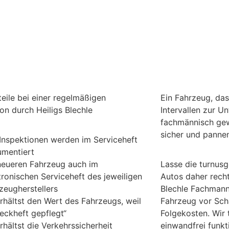
teile bei einer regelmäßigen
Ein Fahrzeug, das
ion durch Heiligs Blechle
Intervallen zur U
fachmännisch gew
sicher und pannen
 Inspektionen werden im Serviceheft
mentiert
neueren Fahrzeug auch im
Lasse die turnus
tronischen Serviceheft des jeweiligen
Autos daher recht
zeugherstellers
Blechle Fachmann
rhältst den Wert des Fahrzeugs, weil
Fahrzeug vor Sch
eckheft gepflegt“
Folgekosten. Wir t
rhältst die Verkehrssicherheit
einwandfrei funkti